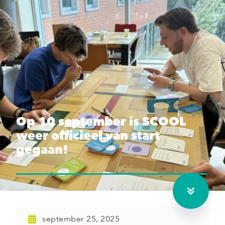
Op 10 september is SCOOL
weer officieel van start
gegaan!
september 25, 2025