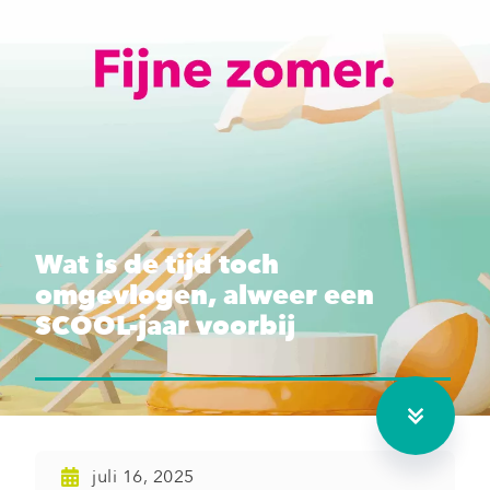
Wat is de tijd toch
omgevlogen, alweer een
SCOOL-jaar voorbij
juli 16, 2025